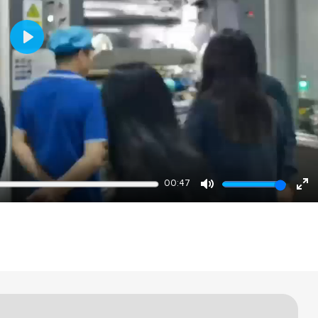
Play
00:47
Mute
En
ful