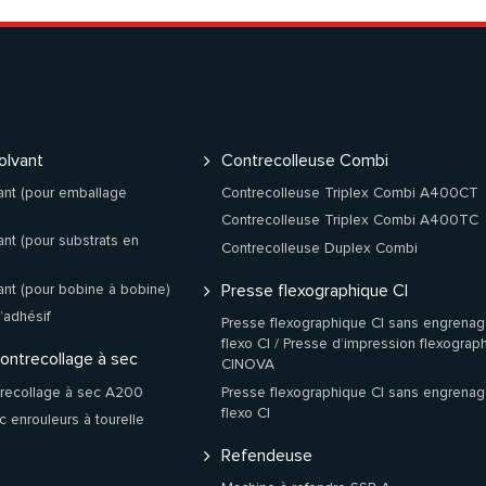
olvant
Contrecolleuse Combi
ant (pour emballage
Contrecolleuse Triplex Combi A400CT
Contrecolleuse Triplex Combi A400TC
nt (pour substrats en
Contrecolleuse Duplex Combi
ant (pour bobine à bobine)
Presse flexographique CI
’adhésif
Presse flexographique CI sans engrenag
flexo CI / Presse d’impression flexograp
contrecollage à sec
CINOVA
trecollage à sec A200
Presse flexographique CI sans engrenag
flexo CI
 enrouleurs à tourelle
Refendeuse