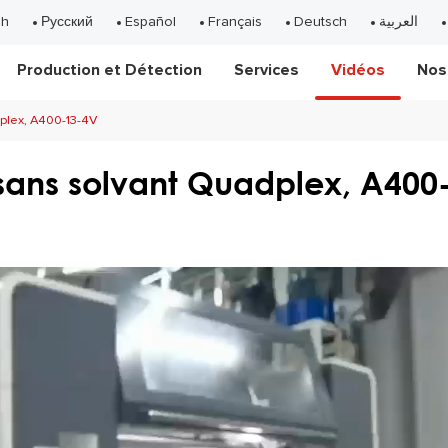
sh
Русский
Español
Français
Deutsch
العربية
Production et Détection
Services
Vidéos
Nos
plex, A400-13-4V
sans solvant Quadplex, A400