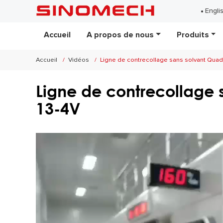
Engli
Accueil
A propos de nous
Produits
Accueil
Vidéos
Ligne de contrecollage sans solvant Quad
Ligne de contrecollage 
13-4V