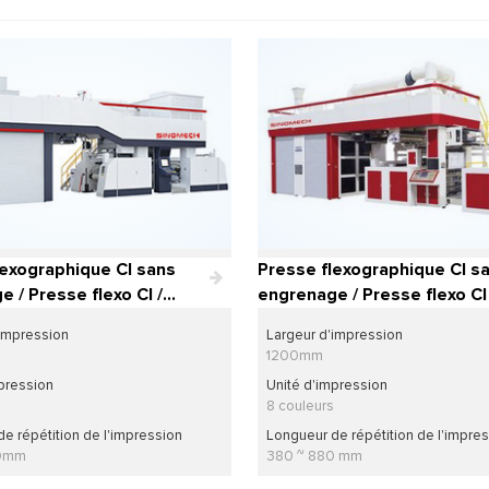
lexographique CI sans
Presse flexographique CI s
 / Presse flexo CI /
engrenage / Presse flexo CI
’impression
'impression
Largeur d'impression
phique CINOVA
1200mm
pression
Unité d'impression
8 couleurs
e répétition de l'impression
Longueur de répétition de l'impre
40mm
380 ~ 880 mm