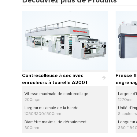
Découvrez plus de Produits
Contrecolleuse à sec avec
Presse f
enrouleurs à tourelle A200T
engrenage
Presse d
Vitesse maximale de contrecollage
Largeur d
flexogra
200mpm
1270mm
Largeur maximale de la bande
Unité d'im
1050/1300/1500mm
8 couleurs
Diamètre maximal de déroulement
Longueur d
800mm
360 ~ 9