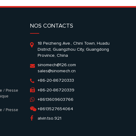
NOS CONTACTS
18 Peizheng Ave., Chini Town, Huadu
District, Guangzhou City, Guangdong
Province, China
sinomech@126.com
sales@sinomech.cn
+86-20-86720333
+86-20-86720339
e / Presse
hique
+8613609603766
+8613527654064
e / Presse
alvin.tso.921