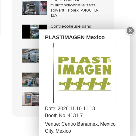
multifonctionnelle sans
solvant Triplex, A400H3-
13A
Contrecolleuse sans
×
solvant (pour matériaux
PLASTIMAGEN Mexico
décoratifs)
Contrecolleuse sans
solvant (pour Emballage
de Bâtonnets de
fromage)
Contrecolleuse, pour
contrecollage à sec
A200
Machine à refendre SSR-
A
Date: 2026.11.10-11.13
Booth No.:4131-7
Venue: Centro Banamex, Mexico
City, Mexico