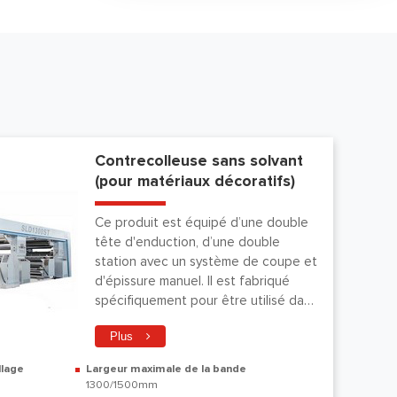
Contrecolleuse sans solvant
(pour matériaux décoratifs)
Ce produit est équipé d’une double
tête d'enduction, d’une double
station avec un système de coupe et
d'épissure manuel. Il est fabriqué
spécifiquement pour être utilisé dans
la production de matériaux
Plus
décoratifs.
llage
Largeur maximale de la bande
1300/1500mm