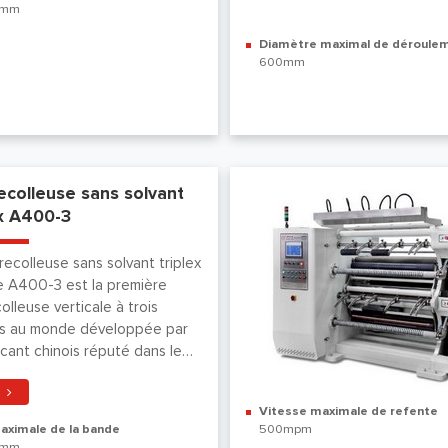
0mm
Diamètre maximal de déroule
600mm
ecolleuse sans solvant
ex A400-3
recolleuse sans solvant triplex
e A400-3 est la première
olleuse verticale à trois
s au monde développée par
icant chinois réputé dans le
 des machines d'impression
onversion
Vitesse maximale de refente
aximale de la bande
500mpm
0mm