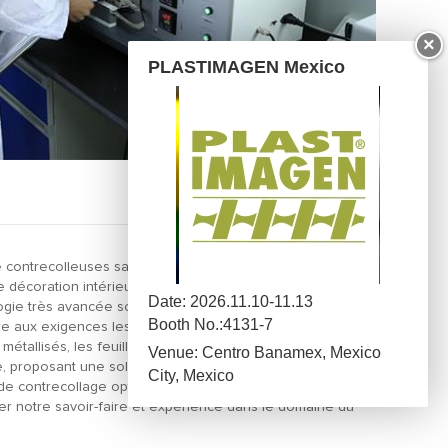
×
PLASTIMAGEN Mexico
 contrecolleuses sans solvant en modèles standard et
 décoration intérieure, etc. Que vous fabriquiez des
Date: 2026.11.10-11.13
gie très avancée sont le choix par excellence pour vos
Booth No.:4131-7
 aux exigences les plus élevées en matière de qualité,
tallisés, les feuilles d'aluminium, les films rigides, le
Venue: Centro Banamex, Mexico
, proposant une solution unique pour la fabrication de
City, Mexico
 contrecollage optimale et adaptée à chaque produit,
ter notre savoir-faire et expérience dans le domaine du