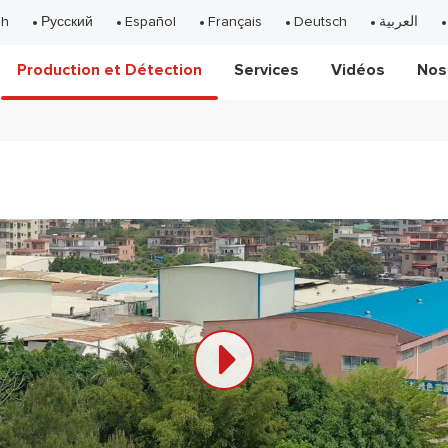
sh
Русский
Español
Français
Deutsch
العربية
Production et Détection
Services
Vidéos
Nos