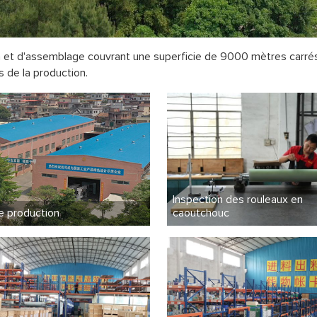
et d'assemblage couvrant une superficie de 9000 mètres carrés. 
 de la production.
Inspection des rouleaux en
caoutchouc
de production