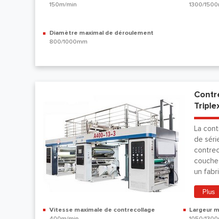
150m/min
1300/150
Diamètre maximal de déroulement
800/1000mm
Contr
Tripl
La cont
de séri
contrec
couche
un fabr
domaine
Plus
et de c
Vitesse maximale de contrecollage
Largeur m
400m/min
1050/130