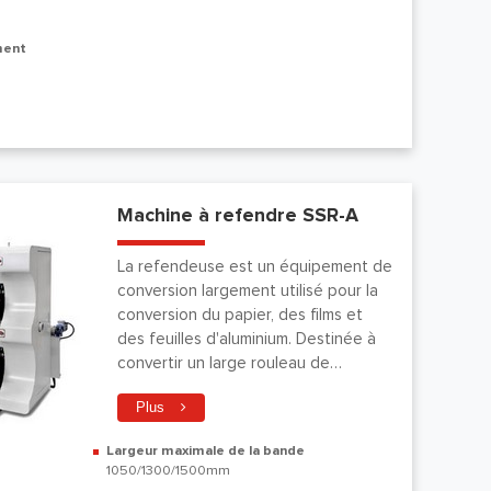
ment
Machine à refendre SSR-A
La refendeuse est un équipement de
conversion largement utilisé pour la
conversion du papier, des films et
des feuilles d'aluminium. Destinée à
convertir un large rouleau de
matériaux en plusieurs rouleaux plus
Plus
fins, la machine à refendre
Largeur maximale de la bande
1050/1300/1500mm