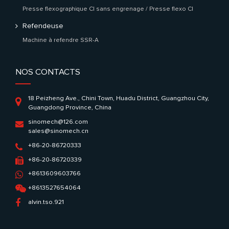
Presse flexographique CI sans engrenage / Presse flexo CI
Refendeuse
Machine à refendre SSR-A
NOS CONTACTS
18 Peizheng Ave., Chini Town, Huadu District, Guangzhou City,
Guangdong Province, China
sinomech@126.com
sales@sinomech.cn
+86-20-86720333
+86-20-86720339
+8613609603766
+8613527654064
alvin.tso.921