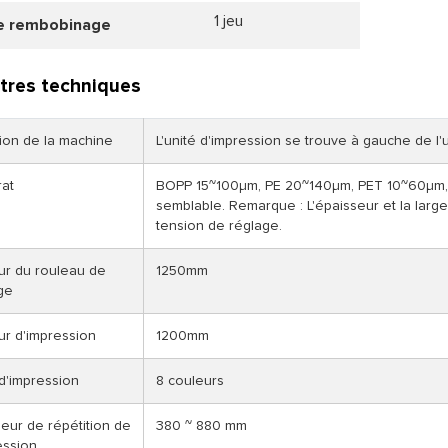
1 jeu
e rembobinage
tres techniques
tion de la machine
L'unité d'impression se trouve à gauche de l'u
rat
BOPP 15~100μm, PE 20~140μm, PET 10~60μm, 
semblable. Remarque : L'épaisseur et la larg
tension de réglage.
ur du rouleau de
1250mm
ge
ur d'impression
1200mm
d'impression
8 couleurs
eur de répétition de
380 ~ 880 mm
ession