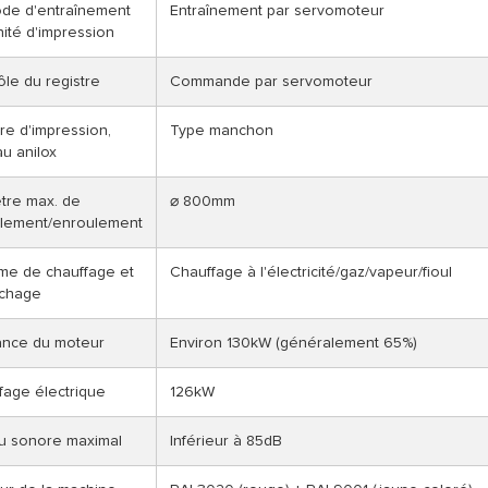
de d'entraînement
Entraînement par servomoteur
nité d'impression
le du registre
Commande par servomoteur
re d'impression,
Type manchon
u anilox
tre max. de
⌀ 800mm
lement/enroulement
me de chauffage et
Chauffage à l'électricité/gaz/vapeur/fioul
chage
ance du moteur
Environ 130kW (généralement 65%)
fage électrique
126kW
u sonore maximal
Inférieur à 85dB