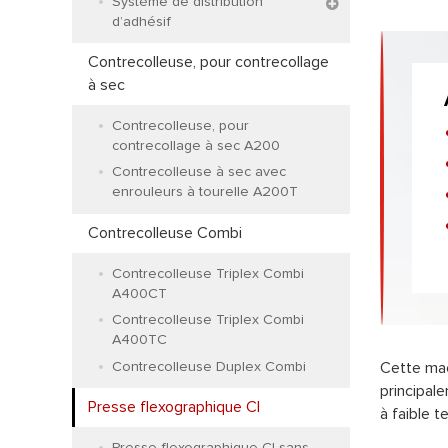
Système de distribution
d’adhésif
Contrecolleuse, pour contrecollage
à sec
Contrecolleuse, pour
contrecollage à sec A200
Contrecolleuse à sec avec
enrouleurs à tourelle A200T
Contrecolleuse Combi
Contrecolleuse Triplex Combi
A400CT
Contrecolleuse Triplex Combi
A400TC
Contrecolleuse Duplex Combi
Cette mac
principale
Presse flexographique CI
à faible t
Presse flexographique CI sans