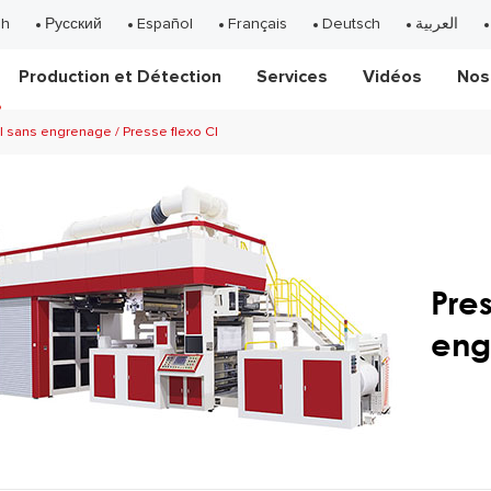
sh
Русский
Español
Français
Deutsch
العربية
Production et Détection
Services
Vidéos
Nos
I sans engrenage / Presse flexo CI
Pre
eng