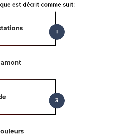
que est décrit comme suit:
tations
n amont
de
couleurs