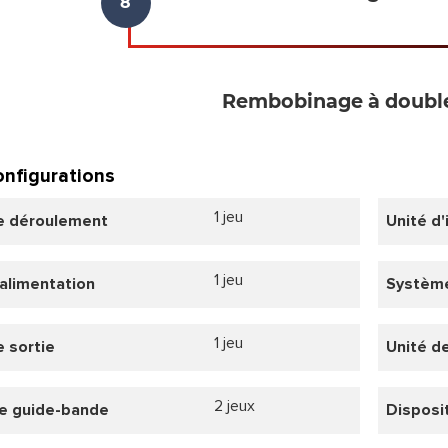
Rembobinage à double
nfigurations
1 jeu
e déroulement
Unité d
1 jeu
'alimentation
Systèm
1 jeu
e sortie
Unité d
2 jeux
e guide-bande
Disposi