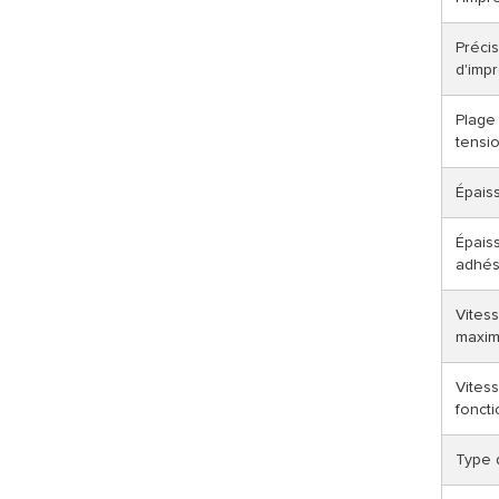
Précis
d'imp
Plage 
tensi
Épais
Épais
adhés
Vites
maxim
Vites
fonct
Type 