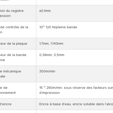
ion du registre
±0,1mm
ression
de contrôle de la
10~ 120 N/pleine bande
on
seur de la plaque
1,7mm, 1,143mm
seur de la bande
0,38mm, 0,5mm
ive
se mécanique
300m/min
ale
se de
15 ~ 280m/min, sous réserve des facteurs suiva
ionnement
d'impression
d'encre
Encre à base d'eau, encre soluble dans l'alc