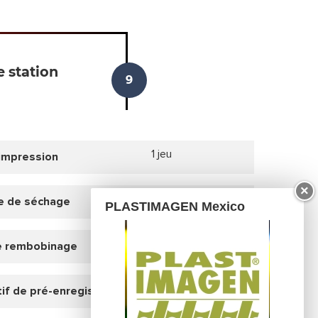
 station
1 jeu
'impression
×
1 jeu
e de séchage
PLASTIMAGEN Mexico
1 jeu
e rembobinage
1 jeu
tif de pré-enregistrement