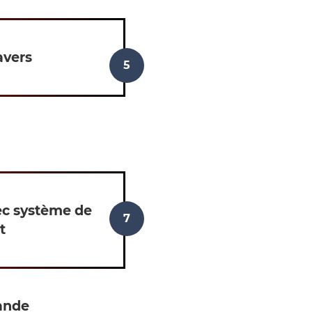
avers
ec système de
t
ande