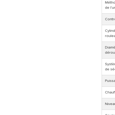
Métho
de l'u
Contrô
Cylind
roulea
Diamè
dérou
Systè
de sé
Puiss
Chauf
Nivea