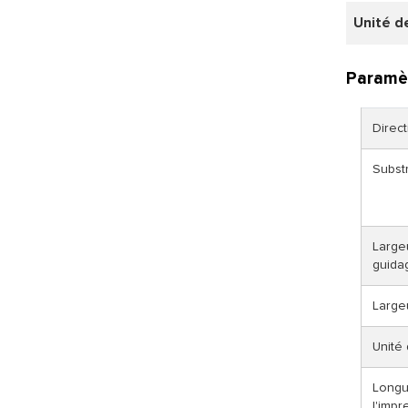
Unité d
Paramè
Direc
Subst
Large
guida
Large
Unité 
Longu
l'impr