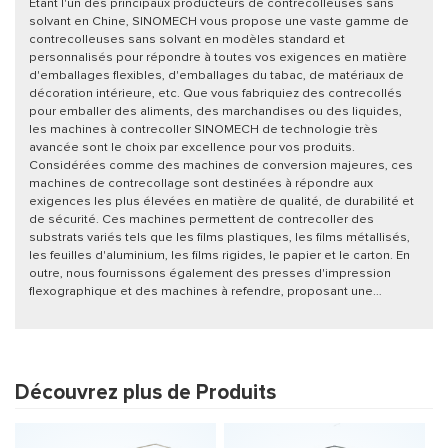
Étant l'un des principaux producteurs de contrecolleuses sans
solvant en Chine, SINOMECH vous propose une vaste gamme de
contrecolleuses sans solvant en modèles standard et
personnalisés pour répondre à toutes vos exigences en matière
d'emballages flexibles, d'emballages du tabac, de matériaux de
décoration intérieure, etc. Que vous fabriquiez des contrecollés
pour emballer des aliments, des marchandises ou des liquides,
les machines à contrecoller SINOMECH de technologie très
avancée sont le choix par excellence pour vos produits.
Considérées comme des machines de conversion majeures, ces
machines de contrecollage sont destinées à répondre aux
exigences les plus élevées en matière de qualité, de durabilité et
de sécurité. Ces machines permettent de contrecoller des
substrats variés tels que les films plastiques, les films métallisés,
les feuilles d'aluminium, les films rigides, le papier et le carton. En
outre, nous fournissons également des presses d'impression
flexographique et des machines à refendre, proposant une
solution unique pour la fabrication de vos emballages. Grâce à la
recherche et au développement que nous menons nous-mêmes,
nous pouvons trouver la solution de contrecollage optimale et
adaptée à chaque produit, sans pour autant négliger le respect de
l'environnement. Nous sommes toujours à la disposition de nos
Découvrez plus de Produits
clients pour leur apporter notre savoir-faire et expérience dans le
domaine du contrecollage.