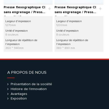
Presse flexographique CI
Presse flexographique CI
sans engrenage / Presse
sans engrenage / Presse
flexo CI / Presse
flexo CI
Largeur d'impression
Largeur d'impression
d’impression
1270mm
1200mm
flexographique CINOVA
Unité d'impression
Unité d'impression
8 couleurs
8 couleurs
Longueur de répétition de
Longueur de répétition de
l'impression
l'impression
360 ~ 940mm
380 ~ 880 mm
A PROPOS DE NOUS
Présentation de la société
Histoire de l'innovation
Avantages
Exposition