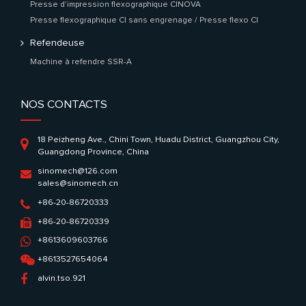
Presse d’impression flexographique CINOVA
Presse flexographique CI sans engrenage / Presse flexo CI
Refendeuse
Machine à refendre SSR-A
NOS CONTACTS
18 Peizheng Ave., Chini Town, Huadu District, Guangzhou City,
Guangdong Province, China
sinomech@126.com
sales@sinomech.cn
+86-20-86720333
+86-20-86720339
+8613609603766
+8613527654064
alvin.tso.921