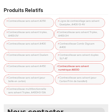
Produits Relatifs
Contrecolleuse sans solvant A350
Ligne de contrecollage sans solvant
Quadplex, A400-13-4V
Contrecolleuse sans solvant triplex,
Contrecolleuse sans solvant Triplex,
A400-3V
A400-3H
Contrecolleuse sans solvant A400
Contrecolleuse Combi Digicam
A400
Contrecolleuse sans solvant Dualam
Contrecolleuse sans solvant duplex
SLF-AT
Contrecolleuse sans solvant A450
Contrecolleuse sans solvant
numérique A600D
Contrecolleuse sans solvant (pour
Contrecolleuse sans solvant (pour
boîte en carton)
Carton/Film de transfert)
Contrecolleuse multifonctionnelle
sans solvant Triplex, A400H3-13A
Nous contacter