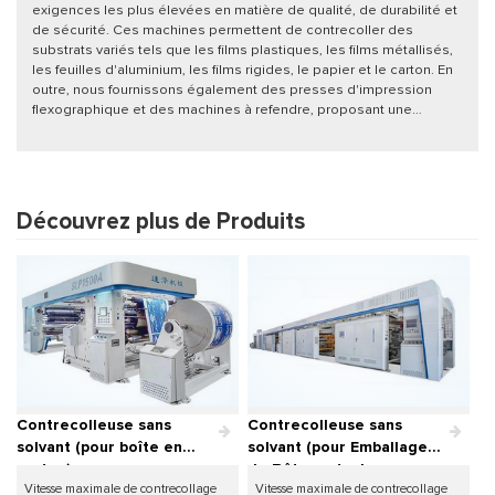
exigences les plus élevées en matière de qualité, de durabilité et
de sécurité. Ces machines permettent de contrecoller des
substrats variés tels que les films plastiques, les films métallisés,
les feuilles d'aluminium, les films rigides, le papier et le carton. En
outre, nous fournissons également des presses d'impression
flexographique et des machines à refendre, proposant une
solution unique pour la fabrication de vos emballages. Grâce à la
recherche et au développement que nous menons nous-mêmes,
nous pouvons trouver la solution de contrecollage optimale et
adaptée à chaque produit, sans pour autant négliger le respect de
l'environnement. Nous sommes toujours à la disposition de nos
Découvrez plus de Produits
clients pour leur apporter notre savoir-faire et expérience dans le
domaine du contrecollage.
Contrecolleuse sans
Contrecolleuse sans
solvant (pour boîte en
solvant (pour Emballage
carton)
de Bâtonnets de
Vitesse maximale de contrecollage
Vitesse maximale de contrecollage
fromage)